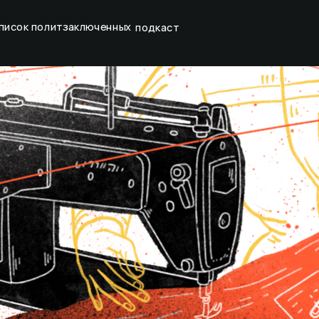
писок политзаключенных
подкаст