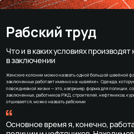
Рабский труд
Что и в каких условиях производят
в заключении
Женские колонии можно назвать одной большой швейной фа
заключенных работает именно на «швейке». Одежда, которую
повседневной жизни — это, например, форма для полиции, со
заключенных, работников РЖД, строителей, нефтяников, курье
отшивается, можно назвать рабскими
Основное время я, конечно, работ
полиции и нефтяников. Находимся в