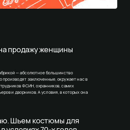
 на продажу женщины 
брикой — абсолютное большинство 
 производят заключенные, окружает нас в 
трудников ФСИН, охранников, самих 
ров и дворников. А условия, в которых она 
аю. Шьем костюмы для 
 условиях 70-х годов 