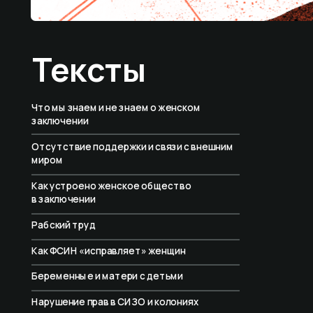
Тексты
Что мы знаем и не знаем о женском 
заключении
Отсутствие поддержки и связи с внешним 
миром
Как устроено женское общество 
в заключении
Рабский труд
Как ФСИН «исправляет» женщин
Беременные и матери с детьми
Нарушение прав в СИЗО и колониях